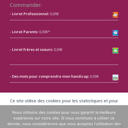
Commander:
- Livret Professionnel:
0,00€
- Livret Parents:
0,00€*
-
Livret frères et soeurs:
0,00€
- Des mots pour comprendre mon handicap:
0,00€
- Livret à l'attention des personnes en situation de
handicap:
0,00€
Ce site utilise des cookies pour les statistiques et pour
améliorer votre expérience. En cliquant sur Accepter, vous
Nous utilisons des cookies pour vous garantir la meilleure
consentez à notre utilisation des cookies.
expérience sur notre site. Si vous continuez à utiliser ce
Accepter
dernier, nous considérerons que vous acceptez l'utilisation des