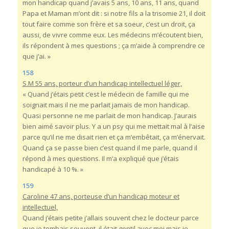
mon handicap quand j’avais 5 ans, 10 ans, 11 ans, quand
Papa et Maman m’ont dit : si notre fils a la trisomie 21, il doit
tout faire comme son frère et sa soeur, c’est un droit, ça
aussi, de vivre comme eux. Les médecins m’écoutent bien,
ils répondent à mes questions ; ça m’aide à comprendre ce
que j’ai. »
158
S.M 55 ans, porteur d’un handicap intellectuel léger,
« Quand j’étais petit c’est le médecin de famille qui me
soignait mais il ne me parlait jamais de mon handicap.
Quasi personne ne me parlait de mon handicap. J’aurais
bien aimé savoir plus. Y a un psy qui me mettait mal à l’aise
parce qu’il ne me disait rien et ça m’embêtait, ça m’énervait.
Quand ça se passe bien c’est quand il me parle, quand il
répond à mes questions. Il m’a expliqué que j’étais
handicapé à 10 %. »
159
Caroline 47 ans, porteuse d’un handicap moteur et
intellectuel,
Quand j’étais petite j’allais souvent chez le docteur parce
que je tombais souvent, il était gentil avec moi mais je