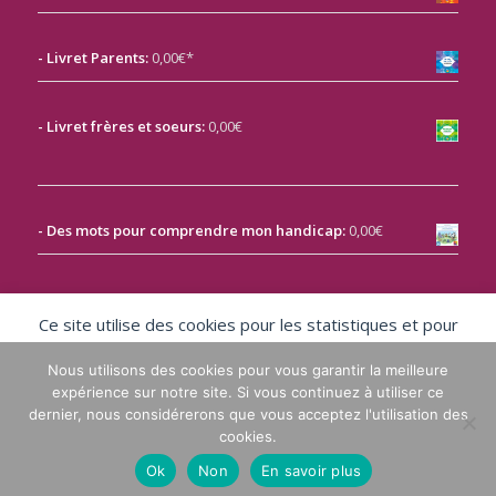
- Livret Parents:
0,00€*
-
Livret frères et soeurs:
0,00€
- Des mots pour comprendre mon handicap:
0,00€
- Livret à l'attention des personnes en situation de
handicap:
0,00€
Ce site utilise des cookies pour les statistiques et pour
améliorer votre expérience. En cliquant sur Accepter, vous
Nous utilisons des cookies pour vous garantir la meilleure
consentez à notre utilisation des cookies.
expérience sur notre site. Si vous continuez à utiliser ce
Accepter
dernier, nous considérerons que vous acceptez l'utilisation des
cookies.
Refuser
Ok
Non
En savoir plus