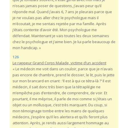
n’osais jamais poser de questions, j’avais peur qu’il
réponde mal. Quand j’avais 6, 7 ans je pleurais parce que
je ne voulais pas aller chez le psychologue mais il
m’écoutait, je me sentais rejetée par ma famille. Après
j’étais contente d’avoir été. Mon psychologue me
défendait. Maintenant je vais toutes les deux semaines
chez le psychologue et j’aime bien. Je lui parle beaucoup de
mon handicap. »
126
Le rappeur Grand Corps Malade, victime d’un accident
« Le médecin me voit dans un couloir, parce que je n’avais
pas encore de chambre, prend le dossier, le lit, puis le jette
sur mon brancard en criant : ‘Il est à qui ce tétra-là ?’ Il est
médecin, il sait donc très bien que la tétraplégie ne
m’empêche pas d’entendre, de comprendre, de voir. Et
pourtant, il me méprise, il parle de moi comme si j’étais un
objet ou un mollusque, c’est très marquant. Du coup, si
mon témoignage tombe entre les mains de quelques
médecins, j’espère qu’il les alertera et qu’ils feront plus
attention. Après, je rends aussi largement hommage au