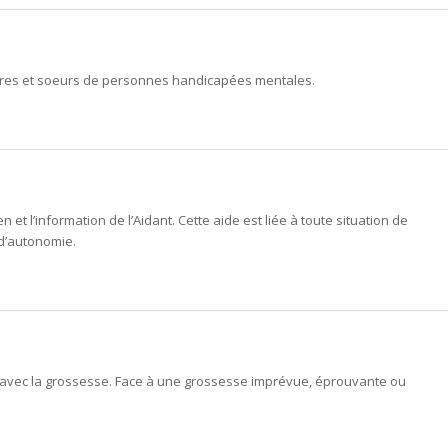
rères et soeurs de personnes handicapées mentales.
n et l’information de l’Aidant. Cette aide est liée à toute situation de
 d’autonomie.
é avec la grossesse. Face à une grossesse imprévue, éprouvante ou