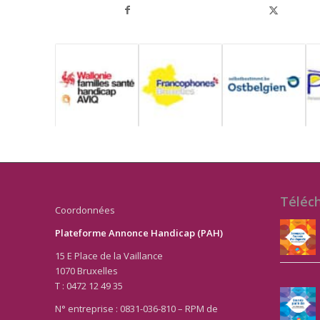
Téléc
Coordonnées
Plateforme Annonce Handicap (PAH)
15 E Place de la Vaillance
1070 Bruxelles
T : 0472 12 49 35
N° entreprise : 0831-036-810 – RPM de