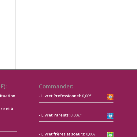
F):
Commander:
ituation
- Livret Professionnel:
0,00€
ire et à
- Livret Parents:
0,00€*
-
Livret frères et soeurs:
0,00€