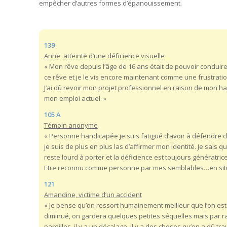
empêcher d’autres formes d’épanouissement.
139
Anne, atteinte d’une déficience visuelle
« Mon rêve depuis l’âge de 16 ans était de pouvoir conduire u
ce rêve et je le vis encore maintenant comme une frustratio
J’ai dû revoir mon projet professionnel en raison de mon ha
mon emploi actuel. »
105 A
Témoin anonyme
« Personne handicapée je suis fatigué d’avoir à défendre 
je suis de plus en plus las d’affirmer mon identité. Je sais 
reste lourd à porter et la déficience est toujours génératric
Etre reconnu comme personne par mes semblables…en situ
121
Amandine, victime d’un accident
« Je pense qu’on ressort humainement meilleur que l’on est 
diminué, on gardera quelques petites séquelles mais par r
pareilles, il y a un décalage, il y a des choses qu’on a dû tr