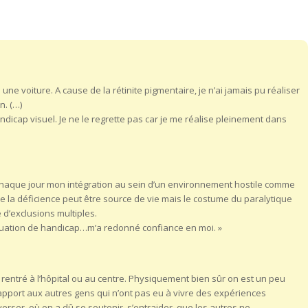
ne voiture. A cause de la rétinite pigmentaire, je n’ai jamais pu réaliser
n. (…)
ndicap visuel. Je ne le regrette pas car je me réalise pleinement dans
chaque jour mon intégration au sein d’un environnement hostile comme
que la déficience peut être source de vie mais le costume du paralytique
e d’exclusions multiples.
ation de handicap…m’a redonné confiance en moi. »
rentré à l’hôpital ou au centre. Physiquement bien sûr on est un peu
apport aux autres gens qui n’ont pas eu à vivre des expériences
averser, où on a dû se soutenir, s’entraider, que les autres ne