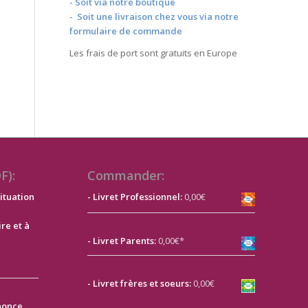
- Soit via notre boutique
- Soit une livraison chez vous via notre
formulaire de commande
Les frais de port sont gratuits en Europe
F):
Commander:
ituation
- Livret Professionnel:
0,00€
ire et à
- Livret Parents:
0,00€*
-
Livret frères et soeurs:
0,00€
nonce