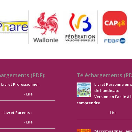
hargements (PDF):
Téléchargements (PD
Livret Professionnel :
Livret Personne en s
de handicap:
-
Lire
Version en Facile à l
comprendre
-
Lire
- Livret Parents :
-
Lire
"Accompagner l'an