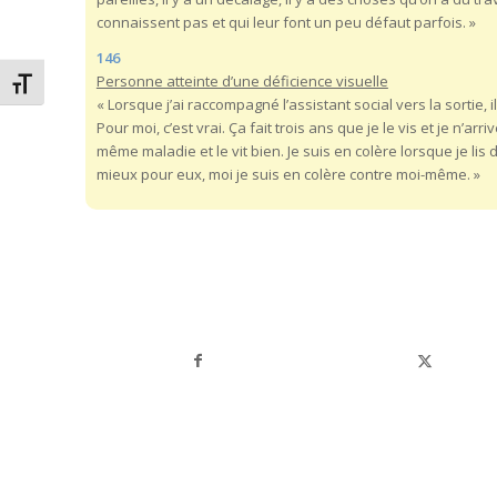
connaissent pas et qui leur font un peu défaut parfois. »
146
Personne atteinte d’une déficience visuelle
Changer la taille de la police
« Lorsque j’ai raccompagné l’assistant social vers la sortie, 
Pour moi, c’est vrai. Ça fait trois ans que je le vis et je n’a
même maladie et le vit bien. Je suis en colère lorsque je lis
mieux pour eux, moi je suis en colère contre moi-même. »