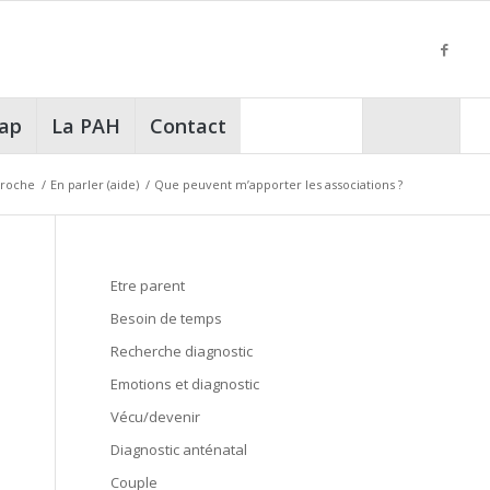
cap
La PAH
Contact
proche
/
En parler (aide)
/
Que peuvent m’apporter les associations ?
Etre parent
Besoin de temps
Recherche diagnostic
Emotions et diagnostic
Vécu/devenir
Diagnostic anténatal
Couple