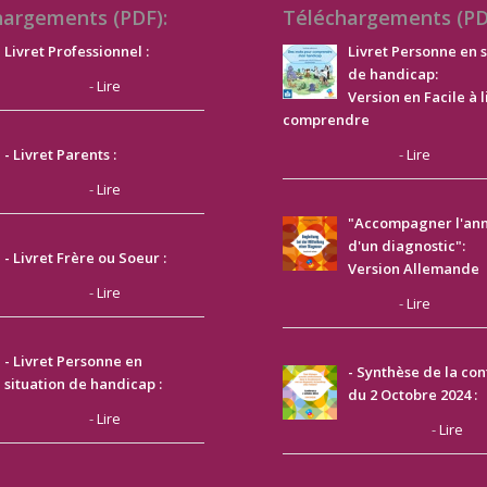
hargements (PDF):
Téléchargements (PD
Livret Professionnel :
Livret Personne en s
de handicap:
-
Lire
Version en Facile à l
comprendre
-
Lire
- Livret Parents :
-
Lire
"Accompagner l'an
d'un diagnostic":
- Livret Frère ou Soeur :
Version Allemande
-
Lire
-
Lire
- Livret Personne en
- Synthèse de la co
situation de handicap :
du 2 Octobre 2024 :
-
Lire
-
Lire