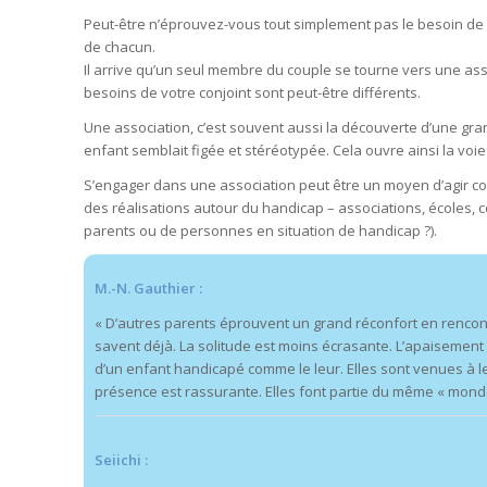
Peut-être n’éprouvez-vous tout simplement pas le besoin de tis
de chacun.
Il arrive qu’un seul membre du couple se tourne vers une ass
besoins de votre conjoint sont peut-être différents.
Une association, c’est souvent aussi la découverte d’une gran
enfant semblait figée et stéréotypée. Cela ouvre ainsi la voi
S’engager dans une association peut être un moyen d’agir co
des réalisations autour du handicap – associations, écoles, cent
parents ou de personnes en situation de handicap ?).
M.-N. Gauthier :
« D’autres parents éprouvent un grand réconfort en rencont
savent déjà. La solitude est moins écrasante. L’apaisement
d’un enfant handicapé comme le leur. Elles sont venues à l
présence est rassurante. Elles font partie du même « monde
Seiichi :