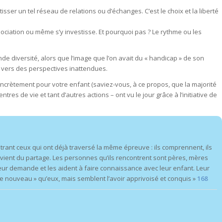
ser un tel réseau de relations ou d’échanges. C’est le choix et la liberté
ociation ou même s’y investisse. Et pourquoi pas ? Le rythme ou les
de diversité, alors que l’image que l’on avait du « handicap » de son
e vers des perspectives inattendues.
ncrètement pour votre enfant (saviez-vous, à ce propos, que la majorité
res de vie et tant d’autres actions – ont vu le jour grâce à l’initiative de
rant ceux qui ont déjà traversé la même épreuve : ils comprennent, ils
 vient du partage. Les personnes qu’ils rencontrent sont pères, mères
eur demande et les aident à faire connaissance avec leur enfant. Leur
 nouveau » qu’eux, mais semblent l’avoir apprivoisé et conquis »
168